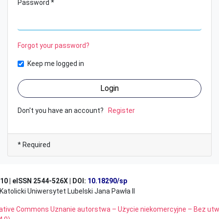
Password *
Forgot your password?
Keep me logged in
Login
Don't you have an account?
Register
* Required
10 | eISSN 2544-526X | DOI:
10.18290/sp
olicki Uniwersytet Lubelski Jana Pawła II
ative Commons Uznanie autorstwa – Użycie niekomercyjne – Bez utw