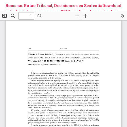
Romanae Rotae Tribunal, Decisiones seu Sententiae
Download
selectae inter eas quae anno 2017 prodierunt cura eiusdem
Apostolici Tribunalis editae, vol. CIX [The Roman Rota:
Selected Judgements or Rulings of the Tribunal as Passed in
2017, vol. CIX]